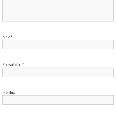
é
s
n
a
Név
*
v
i
E-mail cím
*
g
á
Honlap
c
i