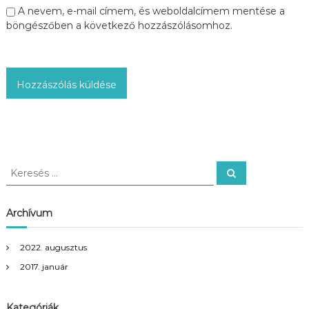
ó
A nevem, e-mail címem, és weboldalcímem mentése a
böngészőben a következő hozzászólásomhoz.
K
K
e
e
r
r
e
s
e
Archívum
é
s
s
é
2022. augusztus
s
2017. január
:
Kategóriák