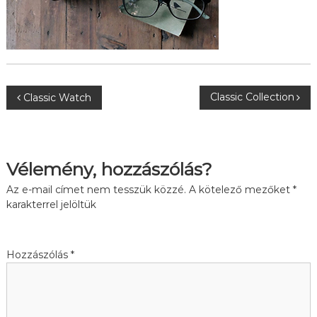
B
Classic Collection
Classic Watch
e
j
Vélemény, hozzászólás?
e
Az e-mail címet nem tesszük közzé.
A kötelező mezőket
*
karakterrel jelöltük
g
y
Hozzászólás
*
z