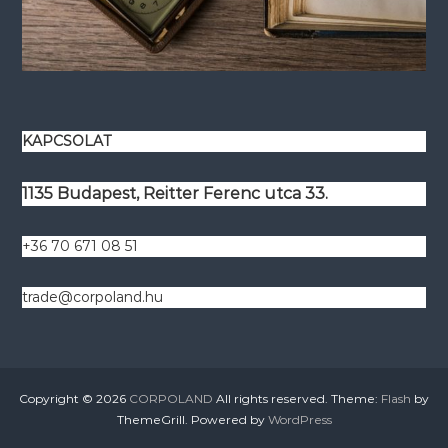
KAPCSOLAT
1135 Budapest, Reitter Ferenc utca 33.
+36 70 671 08 51
trade@corpoland.hu
Copyright © 2026
CORPOLAND
All rights reserved. Theme:
Flash
by
ThemeGrill. Powered by
WordPress