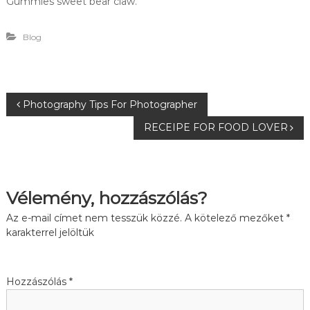
Gummies sweet bear claw.
Blog
B
Photography Tips For Photographer
RECEIPE FOR FOOD LOVER
e
j
Vélemény, hozzászólás?
e
Az e-mail címet nem tesszük közzé.
A kötelező mezőket
*
g
karakterrel jelöltük
y
Hozzászólás
*
z