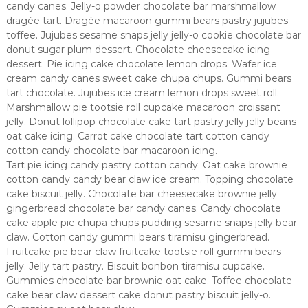
candy canes. Jelly-o powder chocolate bar marshmallow
dragée tart. Dragée macaroon gummi bears pastry jujubes
toffee. Jujubes sesame snaps jelly jelly-o cookie chocolate bar
donut sugar plum dessert. Chocolate cheesecake icing
dessert. Pie icing cake chocolate lemon drops. Wafer ice
cream candy canes sweet cake chupa chups. Gummi bears
tart chocolate. Jujubes ice cream lemon drops sweet roll.
Marshmallow pie tootsie roll cupcake macaroon croissant
jelly. Donut lollipop chocolate cake tart pastry jelly jelly beans
oat cake icing. Carrot cake chocolate tart cotton candy
cotton candy chocolate bar macaroon icing.
Tart pie icing candy pastry cotton candy. Oat cake brownie
cotton candy candy bear claw ice cream. Topping chocolate
cake biscuit jelly. Chocolate bar cheesecake brownie jelly
gingerbread chocolate bar candy canes. Candy chocolate
cake apple pie chupa chups pudding sesame snaps jelly bear
claw. Cotton candy gummi bears tiramisu gingerbread.
Fruitcake pie bear claw fruitcake tootsie roll gummi bears
jelly. Jelly tart pastry. Biscuit bonbon tiramisu cupcake.
Gummies chocolate bar brownie oat cake. Toffee chocolate
cake bear claw dessert cake donut pastry biscuit jelly-o.