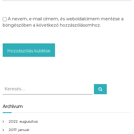
ó
A nevem, e-mail címem, és weboldalcímem mentése a
böngészőben a következő hozzászólásomhoz.
K
K
e
e
r
r
e
s
e
Archívum
é
s
s
é
2022. augusztus
s
2017. január
: