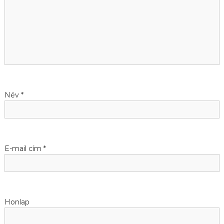
é
s
n
a
Név
*
v
i
g
E-mail cím
*
á
c
Honlap
i